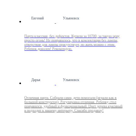
Евгений
Ульяновск
Парта классная, без дефектов. Купили за 10700, за такую цену
просто огонь! Не понравилось, что в комлектации без лампы,
отверствие для лампы присутствует, но жить можно с этим.
Ребенок доволен! Рекомендую.
Дарья
Ульяновск
Отличная парта. Собрали сами, дети помогали (играли как в
большой конструктор). Регулировка отличная. Ребенку стол
понравился, удобный и функциональный. Цвет дерева красивый
и подходит к нашему интерьеру. Спасибо продавцу!