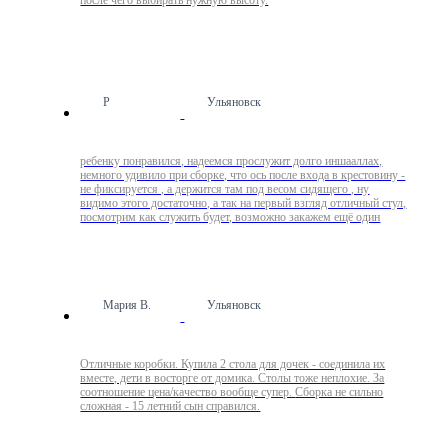
после чего выбирать нужную высоту.
Р
Ульяновск
ребенку понравился, надеемся прослужит долго иншааллах,
немного удивило при сборке, что ось после входа в крестовину -
не фиксируется , а держится там под весом сидящего , ну
видимо этого достаточно, а так на первый взгляд отличный стул,
посмотрим как служить будет, возможно закажем ещё один
Мария В.
Ульяновск
Отличные коробки. Купила 2 стола для дочек - соединила их
вместе, дети в восторге от домика. Столы тоже неплохие. За
соотношение цена/качество вообще супер. Сборка не сильно
сложная - 15 летний сын справился.