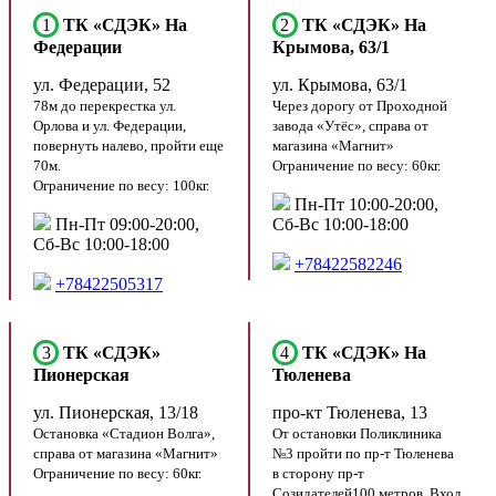
1
ТК «СДЭК» На
2
ТК «СДЭК» На
Федерации
Крымова, 63/1
ул. Федерации, 52
ул. Крымова, 63/1
78м до перекрестка ул.
Через дорогу от Проходной
Орлова и ул. Федерации,
завода «Утёс», справа от
повернуть налево, пройти еще
магазина «Магнит»
70м.
Ограничение по весу: 60кг.
Ограничение по весу: 100кг.
Пн-Пт 10:00-20:00,
Пн-Пт 09:00-20:00,
Сб-Вс 10:00-18:00
Сб-Вс 10:00-18:00
+78422582246
+78422505317
3
ТК «СДЭК»
4
ТК «СДЭК» На
Пионерская
Тюленева
ул. Пионерская, 13/18
про-кт Тюленева, 13
Остановка «Стадион Волга»,
От остановки Поликлиника
справа от магазина «Магнит»
№3 пройти по пр-т Тюленева
Ограничение по весу: 60кг.
в сторону пр-т
Созидателей100 метров. Вход