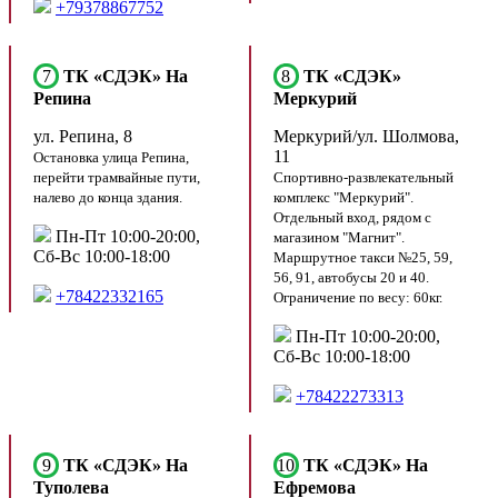
+79378867752
7
ТК «СДЭК» На
8
ТК «СДЭК»
Репина
Меркурий
ул. Репина, 8
Меркурий/ул. Шолмова,
11
Остановка улица Репина,
перейти трамвайные пути,
Спортивно-развлекательный
налево до конца здания.
комплекс "Меркурий".
Отдельный вход, рядом с
Пн-Пт 10:00-20:00,
магазином "Магнит".
Сб-Вс 10:00-18:00
Маршрутное такси №25, 59,
56, 91, автобусы 20 и 40.
+78422332165
Ограничение по весу: 60кг.
Пн-Пт 10:00-20:00,
Сб-Вс 10:00-18:00
+78422273313
9
ТК «СДЭК» На
10
ТК «СДЭК» На
Туполева
Ефремова