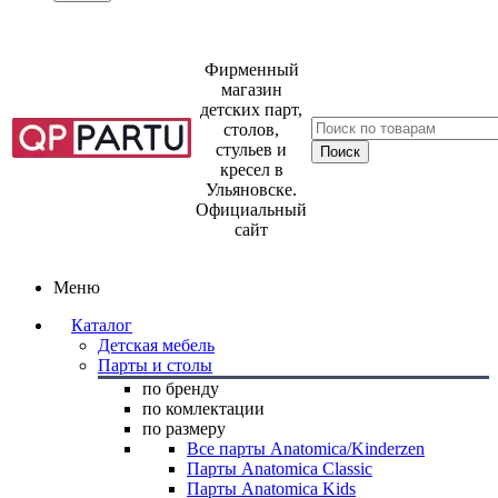
Фирменный
магазин
детских парт,
столов,
стульев и
кресел в
Ульяновске.
Официальный
сайт
Меню
Каталог
Детская мебель
Парты и столы
по бренду
по комлектации
по размеру
Все парты Anatomica/Kinderzen
Парты Anatomica Classic
Парты Anatomica Kids