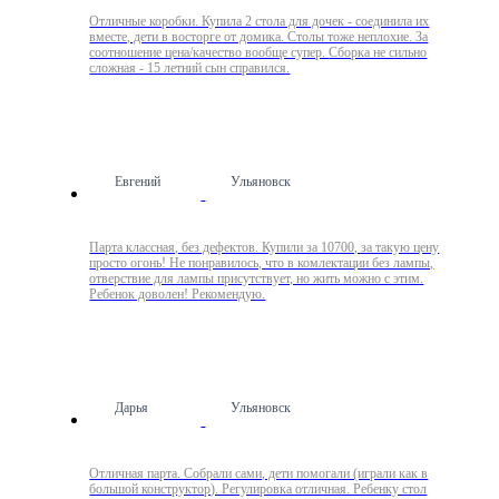
Отличные коробки. Купила 2 стола для дочек - соединила их
вместе, дети в восторге от домика. Столы тоже неплохие. За
соотношение цена/качество вообще супер. Сборка не сильно
сложная - 15 летний сын справился.
Евгений
Ульяновск
Парта классная, без дефектов. Купили за 10700, за такую цену
просто огонь! Не понравилось, что в комлектации без лампы,
отверствие для лампы присутствует, но жить можно с этим.
Ребенок доволен! Рекомендую.
Дарья
Ульяновск
Отличная парта. Собрали сами, дети помогали (играли как в
большой конструктор). Регулировка отличная. Ребенку стол