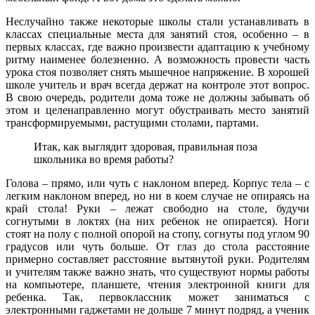
Неслучайно также некоторые школы стали устанавливать в
классах специальные места для занятий стоя, особенно – в
первых классах, где важно произвести адаптацию к учебному
ритму наименее болезненно. А возможность провести часть
урока стоя позволяет снять мышечное напряжение. В хорошей
школе учитель и врач всегда держат на контроле этот вопрос.
В свою очередь, родители дома тоже не должны забывать об
этом и целенаправленно могут обустраивать место занятий
трансформируемыми, растущими столами, партами.
Итак, как выглядит здоровая, правильная поза
школьника во время работы?
Голова – прямо, или чуть с наклоном вперед. Корпус тела – с
легким наклоном вперед, но ни в коем случае не опираясь на
край стола! Руки – лежат свободно на столе, будучи
согнутыми в локтях (на них ребенок не опирается). Ноги
стоят на полу с полной опорой на стопу, согнуты под углом 90
градусов или чуть больше. От глаз до стола расстояние
примерно составляет расстояние вытянутой руки. Родителям
и учителям также важно знать, что существуют нормы работы
на компьютере, планшете, чтения электронной книги для
ребенка. Так, первоклассник может заниматься с
электронными гаджетами не дольше 7 минут подряд, а ученик