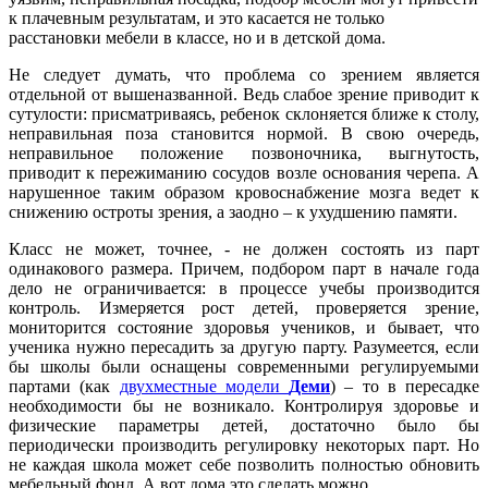
к плачевным результатам, и это касается не только
расстановки мебели в классе, но и в детской дома.
Не следует думать, что проблема со зрением является
отдельной от вышеназванной. Ведь слабое зрение приводит к
сутулости: присматриваясь, ребенок склоняется ближе к столу,
неправильная поза становится нормой. В свою очередь,
неправильное положение позвоночника, выгнутость,
приводит к пережиманию сосудов возле основания черепа. А
нарушенное таким образом кровоснабжение мозга ведет к
снижению остроты зрения, а заодно – к ухудшению памяти.
Класс не может, точнее, - не должен состоять из парт
одинакового размера. Причем, подбором парт в начале года
дело не ограничивается: в процессе учебы производится
контроль. Измеряется рост детей, проверяется зрение,
мониторится состояние здоровья учеников, и бывает, что
ученика нужно пересадить за другую парту. Разумеется, если
бы школы были оснащены современными регулируемыми
партами (как
двухместные модели
Деми
) – то в пересадке
необходимости бы не возникало. Контролируя здоровье и
физические параметры детей, достаточно было бы
периодически производить регулировку некоторых парт. Но
не каждая школа может себе позволить полностью обновить
мебельный фонд. А вот дома это сделать можно.