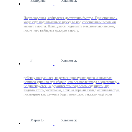
Екатерина
Ульяновск
Парта хорошая, собирается достаточно быстро. Единственное -
когда стул поднимаешь за ручку то под собственным весом он
меняет высоты. Приходится поднимать максимально высоко,
после чего выбирать нужную высоту.
Р
Ульяновск
ребенку понравился, надеемся прослужит долго иншааллах,
немного удивило при сборке, что ось после входа в крестовину -
не фиксируется , а держится там под весом сидящего , ну
видимо этого достаточно, а так на первый взгляд отличный стул,
посмотрим как служить будет, возможно закажем ещё один
Мария В.
Ульяновск