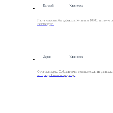
Евгений
Ульяновск
Парта классная, без дефектов. Купили за 10700, за такую 
Рекомендую.
Дарья
Ульяновск
Отличная парта. Собрали сами, дети помогали (играли как
интерьеру. Спасибо продавцу!