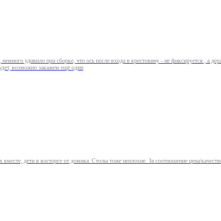
немного удивило при сборке, что ось после входа в крестовину - не фиксируется , а дер
удет, возможно закажем ещё один
в восторге от домика. Столы тоже неплохие. За соотношение цена/качество вообще супер. Сборка не сильно сло