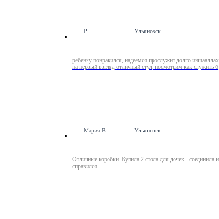
Р
Ульяновск
ребенку понравился, надеемся прослужит долго иншааллах, 
на первый взгляд отличный стул, посмотрим как служить б
Мария В.
Ульяновск
Отличные коробки. Купила 2 стола для дочек - соединила их вместе, дети 
справился.