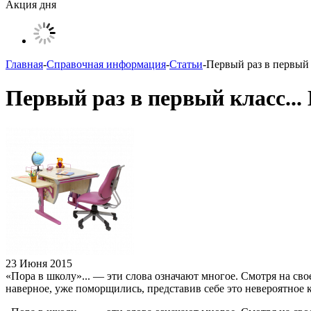
Акция дня
Главная
-
Справочная информация
-
Статьи
-
Первый раз в первый 
Первый раз в первый класс...
23 Июня 2015
«Пора в школу»... — эти слова означают многое. Смотря на св
наверное, уже поморщились, представив себе это невероятное ко