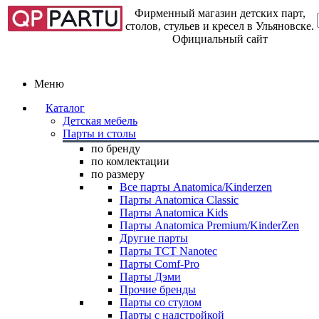
Фирменный магазин детских парт,
столов, стульев и кресел в Ульяновске.
Официальный сайт
Меню
Каталог
Детская мебель
Парты и столы
по бренду
по комлектации
по размеру
Все парты Anatomica/Kinderzen
Парты Anatomica Classic
Парты Anatomica Kids
Парты Anatomica Premium/KinderZen
Другие парты
Парты TCT Nanotec
Парты Comf-Pro
Парты Дэми
Прочие бренды
Парты со стулом
Парты с надстройкой