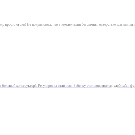
цену просто огонь! Не понравилось, что в комлектации без лампы, отверствие для лампы 
 в большой конструктор). Регулировка отличная. Ребенку стол понравился, удобный и ф