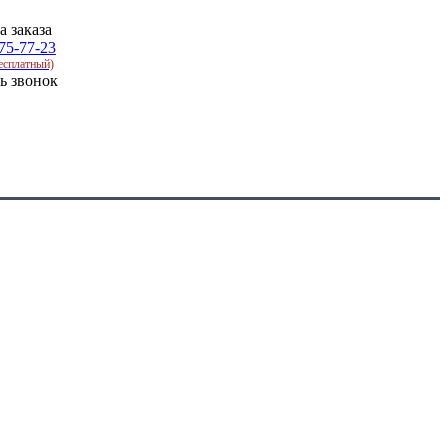
а заказа
75-77-23
есплатный)
ть звонок