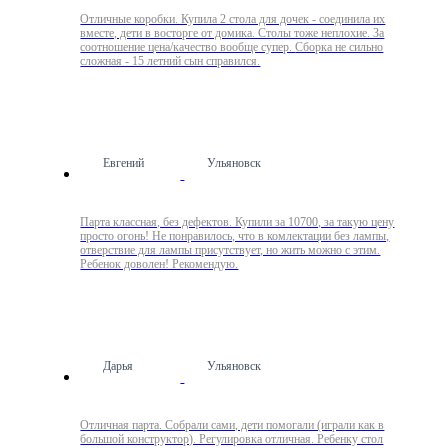
Отличные коробки. Купила 2 стола для дочек - соединила их
вместе, дети в восторге от домика. Столы тоже неплохие. За
соотношение цена/качество вообще супер. Сборка не сильно
сложная - 15 летний сын справился.
Евгений
Ульяновск
Парта классная, без дефектов. Купили за 10700, за такую цену
просто огонь! Не понравилось, что в комлектации без лампы,
отверствие для лампы присутствует, но жить можно с этим.
Ребенок доволен! Рекомендую.
Дарья
Ульяновск
Отличная парта. Собрали сами, дети помогали (играли как в
большой конструктор). Регулировка отличная. Ребенку стол