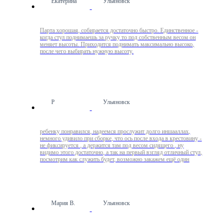
Екатерина
Ульяновск
Парта хорошая, собирается достаточно быстро. Единственное -
когда стул поднимаешь за ручку то под собственным весом он
меняет высоты. Приходится поднимать максимально высоко,
после чего выбирать нужную высоту.
Р
Ульяновск
ребенку понравился, надеемся прослужит долго иншааллах,
немного удивило при сборке, что ось после входа в крестовину -
не фиксируется , а держится там под весом сидящего , ну
видимо этого достаточно, а так на первый взгляд отличный стул,
посмотрим как служить будет, возможно закажем ещё один
Мария В.
Ульяновск