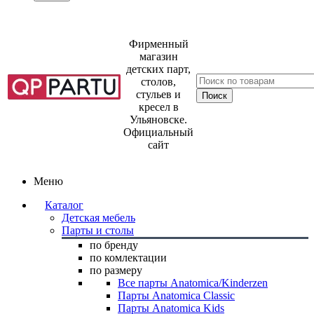
Фирменный
магазин
детских парт,
столов,
стульев и
кресел в
Ульяновске.
Официальный
сайт
Меню
Каталог
Детская мебель
Парты и столы
по бренду
по комлектации
по размеру
Все парты Anatomica/Kinderzen
Парты Anatomica Classic
Парты Anatomica Kids