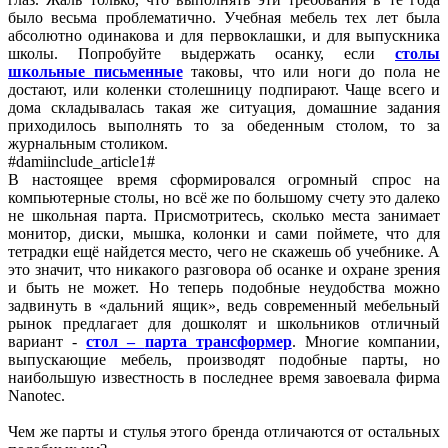
было весьма проблематично. Учебная мебель тех лет была
абсолютно одинакова и для первоклашки, и для выпускника
школы. Попробуйте выдержать осанку, если
столы
школьные письменные
таковы, что или ноги до пола не
достают, или коленки столешницу подпирают. Чаще всего и
дома складывалась такая же ситуация, домашние задания
приходилось выполнять то за обеденным столом, то за
журнальным столиком.
#damiinclude_article1#
В настоящее время сформировался огромный спрос на
компьютерные столы, но всё же по большому счету это далеко
не школьная парта. Присмотритесь, сколько места занимает
монитор, диски, мышка, колонки и сами поймете, что для
тетрадки ещё найдется место, чего не скажешь об учебнике. А
это значит, что никакого разговора об осанке и охране зрения
и быть не может. Но теперь подобные неудобства можно
задвинуть в «дальний ящик», ведь современный мебельный
рынок предлагает для дошколят и школьников отличный
вариант -
стол –
парта трансформер
. Многие компании,
выпускающие мебель, производят подобные парты, но
наибольшую известность в последнее время завоевала фирма
Nanotec.
Чем же парты и стулья этого бренда отличаются от остальных