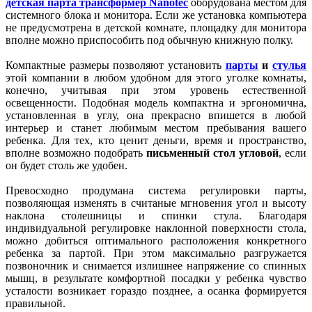
детская парта трансформер Nanotec
оборудована местом для
системного блока и монитора. Если же установка компьютера
не предусмотрена в детской комнате, площадку для монитора
вполне можно приспособить под обычную книжную полку.
Компактные размеры позволяют установить
парты
и
стулья
этой компании в любом удобном для этого уголке комнаты,
конечно, учитывая при этом уровень естественной
освещенности. Подобная модель компактна и эргономична,
установленная в углу, она прекрасно впишется в любой
интерьер и станет любимым местом пребывания вашего
ребенка. Для тех, кто ценит деньги, время и пространство,
вполне возможно подобрать
письменный стол угловой
, если
он будет столь же удобен.
Превосходно продумана система регулировки парты,
позволяющая изменять в считаные мгновения угол и высоту
наклона столешницы и спинки стула. Благодаря
индивидуальной регулировке наклонной поверхности стола,
можно добиться оптимального расположения конкретного
ребенка за партой. При этом максимально разгружается
позвоночник и снимается излишнее напряжение со спинных
мышц, в результате комфортной посадки у ребенка чувство
усталости возникает гораздо позднее, а осанка формируется
правильной.