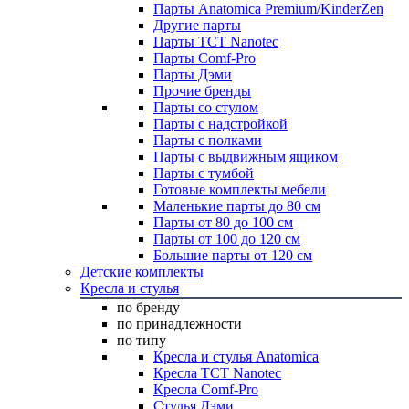
Парты Anatomica Premium/KinderZen
Другие парты
Парты TCT Nanotec
Парты Comf-Pro
Парты Дэми
Прочие бренды
Парты со стулом
Парты с надстройкой
Парты с полками
Парты с выдвижным ящиком
Парты с тумбой
Готовые комплекты мебели
Маленькие парты до 80 см
Парты от 80 до 100 см
Парты от 100 до 120 см
Большие парты от 120 см
Детские комплекты
Кресла и стулья
по бренду
по принадлежности
по типу
Кресла и стулья Anatomica
Кресла TCT Nanotec
Кресла Comf-Pro
Стулья Дэми