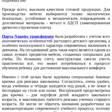
подобных им?
Прежде всего, высоким качеством готовой продукции. Для
производства мебели выбираются только экологически
безопасные, устойчивые к механическим повреждениям и
долговечные материалы – металл и ЛДСП (ламинированная
древесно-стружечная плита).
Парта Nanotec трансформер
была разработана с учетом всех
анатомических особенностей растущего детского организма, а
особенно непоседливого характера современных мальчишек и
девчонок. На сегодняшний день такая парта является одним из
самых лучших предметов мебели, созданных специально для
учебы. По большому счету, конструкторы смогли учесть
практически всё, что может потребоваться в процессе
обучения ребенку для достижения максимального комфорта.
Именно с этой целью были задуманы специальные боковые
крючки для рюкзака школьника. Согласитесь, очень удобно,
когда учебники и тетради находятся под рукой, а не лежат в
беспорядке на столе или полке. Инструкцией предусмотрены
два крючка – для портфеля детей младшего школьного
возраста, и максимально набитого рюкзака ученика старшего
возраста. Не могли не обратить внимания разработчики на
компьютеризацию современного учебного процесса, поэтому