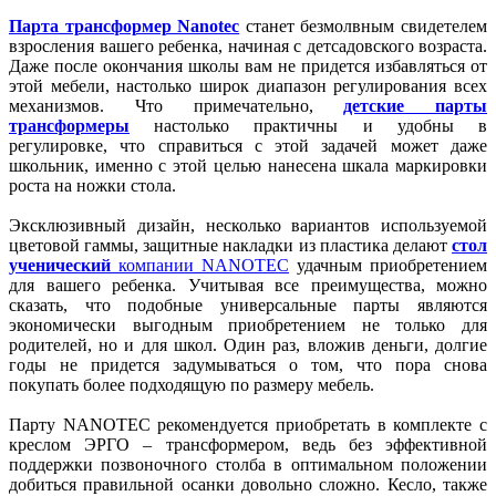
Парта трансформер Nanotec
станет безмолвным свидетелем
взросления вашего ребенка, начиная с детсадовского возраста.
Даже после окончания школы вам не придется избавляться от
этой мебели, настолько широк диапазон регулирования всех
механизмов. Что примечательно,
детские парты
трансформеры
настолько практичны и удобны в
регулировке, что справиться с этой задачей может даже
школьник, именно с этой целью нанесена шкала маркировки
роста на ножки стола.
Эксклюзивный дизайн, несколько вариантов используемой
цветовой гаммы, защитные накладки из пластика делают
стол
ученический
компании NANOTEC
удачным приобретением
для вашего ребенка. Учитывая все преимущества, можно
сказать, что подобные универсальные парты являются
экономически выгодным приобретением не только для
родителей, но и для школ. Один раз, вложив деньги, долгие
годы не придется задумываться о том, что пора снова
покупать более подходящую по размеру мебель.
Парту NANOTEC рекомендуется приобретать в комплекте c
креслом ЭРГО – трансформером, ведь без эффективной
поддержки позвоночного столба в оптимальном положении
добиться правильной осанки довольно сложно. Кесло, также