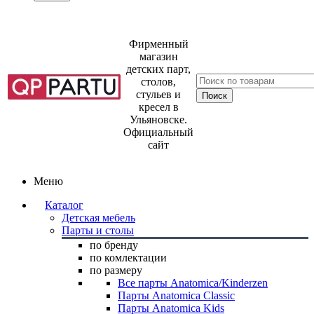
Фирменный
магазин
детских парт,
столов,
стульев и
кресел в
Ульяновске.
Официальный
сайт
Меню
Каталог
Детская мебель
Парты и столы
по бренду
по комлектации
по размеру
Все парты Anatomica/Kinderzen
Парты Anatomica Classic
Парты Anatomica Kids