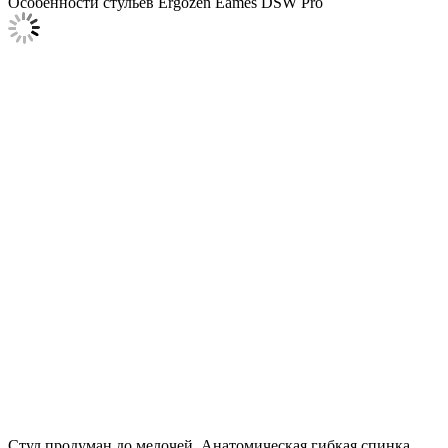
Особенности стульев Ergozen Eames DSW Pro
Стул продуман до мелочей. Анатомическая гибкая спинка