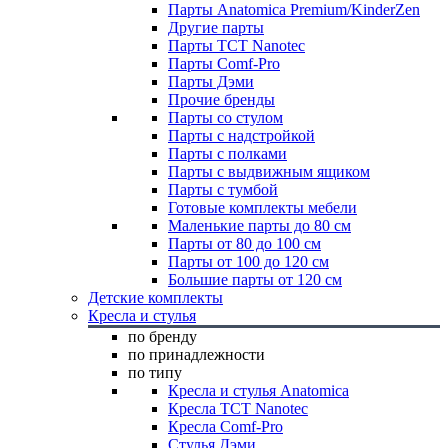
Парты Anatomica Premium/KinderZen
Другие парты
Парты TCT Nanotec
Парты Comf-Pro
Парты Дэми
Прочие бренды
Парты со стулом
Парты с надстройкой
Парты с полками
Парты с выдвижным ящиком
Парты с тумбой
Готовые комплекты мебели
Маленькие парты до 80 см
Парты от 80 до 100 см
Парты от 100 до 120 см
Большие парты от 120 см
Детские комплекты
Кресла и стулья
по бренду
по принадлежности
по типу
Кресла и стулья Anatomica
Кресла TCT Nanotec
Кресла Comf-Pro
Стулья Дэми